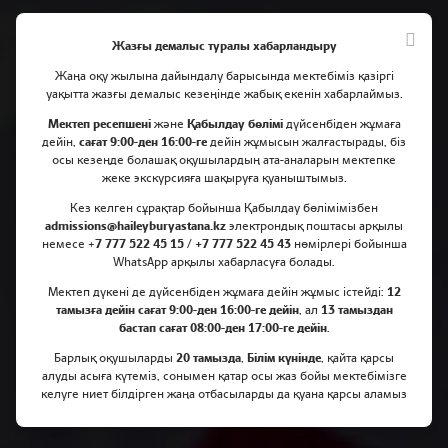
Жазғы демалыс туралы хабарландыру
Жаңа оқу жылына дайындалу барысында мектебіміз қазіргі
уақытта жазғы демалыс кезеңінде жабық екенін хабарлаймыз.
Мектеп ресепшені
және
Қабылдау бөлімі
дүйсенбіден жұмаға
дейін,
сағат 9:00-ден 16:00-ге
дейін жұмысын жалғастырады, біз
осы кезеңде болашақ оқушылардың ата-аналарын мектепке
жеке экскурсияға шақыруға қуаныштымыз.
Haileybury Astana бітіру және
Кез келген сұрақтар бойынша Қабылдау бөлімімізбен
admissions@haileyburyastana.kz
Quad Walk 2024 атап өтеді
электрондық поштасы арқылы
немесе +
7 777 522 45 15 / +7 777 522 45 43
нөмірлері бойынша
WhatsApp арқылы хабарласуға болады.
Мектеп дүкені де дүйсенбіден жұмаға дейін жұмыс істейді:
12
тамызға дейін сағат 9:00-ден 16:00-ге дейін
, ал
13 тамыздан
бастап сағат 08:00-ден 17:00-ге дейін
.
Барлық оқушыларды
20 тамызда
,
Білім күнінде
, қайта қарсы
алуды асыға күтеміз, сонымен қатар осы жаз бойы мектебімізге
келуге ниет білдірген жаңа отбасыларды да қуана қарсы аламыз