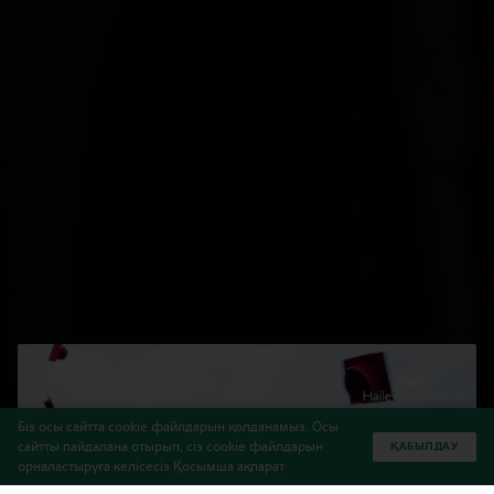
Біз осы сайтта cookie файлдарын қолданамыз. Осы
сайтты пайдалана отырып, сіз cookie файлдарын
ҚАБЫЛДАУ
орналастыруға келісесіз
Қосымша ақпарат