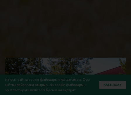
Біз осы сайтта cookie файлдарын қолданамыз. Осы
сайтты пайдалана отырып, сіз cookie файлдарын
ҚАБЫЛДАУ
орналастыруға келісесіз
Қосымша ақпарат