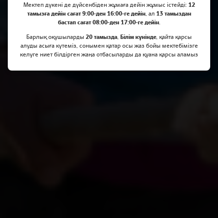
Мектеп дүкені де дүйсенбіден жұмаға дейін жұмыс істейді:
12
тамызға дейін сағат 9:00-ден 16:00-ге дейін
, ал
13 тамыздан
бастап сағат 08:00-ден 17:00-ге дейін
.
Барлық оқушыларды
20 тамызда
,
Білім күнінде
, қайта қарсы
алуды асыға күтеміз, сонымен қатар осы жаз бойы мектебімізге
келуге ниет білдірген жаңа отбасыларды да қуана қарсы аламыз