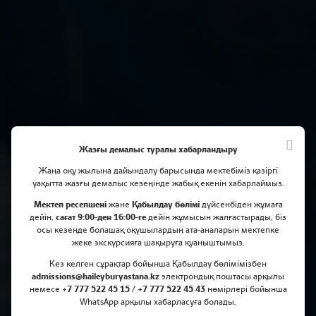
Жазғы демалыс туралы хабарландыру
Жаңа оқу жылына дайындалу барысында мектебіміз қазіргі
уақытта жазғы демалыс кезеңінде жабық екенін хабарлаймыз.
Мектеп ресепшені
және
Қабылдау бөлімі
дүйсенбіден жұмаға
дейін,
сағат 9:00-ден 16:00-ге
дейін жұмысын жалғастырады, біз
осы кезеңде болашақ оқушылардың ата-аналарын мектепке
жеке экскурсияға шақыруға қуаныштымыз.
Кез келген сұрақтар бойынша Қабылдау бөлімімізбен
Haileybury күні
admissions@haileyburyastana.kz
электрондық поштасы арқылы
немесе +
7 777 522 45 15 / +7 777 522 45 43
нөмірлері бойынша
WhatsApp арқылы хабарласуға болады.