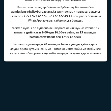
Кез келген сұрақтар бойынша Қабылдау бөлімімізбен
Үй капитандары 2019-20
admissions@haileyburyastana.kz
электрондық поштасы арқылы
немесе +
7 777 522 45 15 / +7 777 522 45 43
нөмірлері бойынша
WhatsApp арқылы хабарласуға болады.
Мектеп дүкені де дүйсенбіден жұмаға дейін жұмыс істейді:
12
тамызға дейін сағат 9:00-ден 16:00-ге дейін
, ал
13 тамыздан
бастап сағат 08:00-ден 17:00-ге дейін
.
Барлық оқушыларды
20 тамызда
,
Білім күнінде
, қайта қарсы
алуды асыға күтеміз, сонымен қатар осы жаз бойы мектебімізге
келуге ниет білдірген жаңа отбасыларды да қуана қарсы аламыз