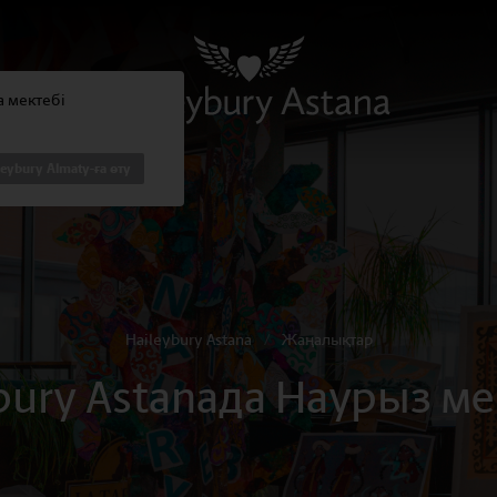
na мектебі
leybury Almaty-ға өту
Haileybury Astana
/
Жаңалықтар
bury Astanaдa Наурыз 