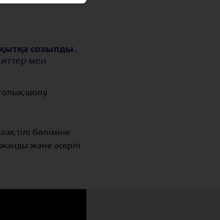
ақытқа созылды.
питтер мен
 толық шолу
ақ тілі бөліміне
 жанды және әсерлі