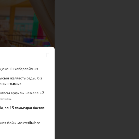
қ екенін хабарлаймыз.
ысын жалғастырады, біз
қуаныштымыз.
штасы арқылы немесе +
7
болады.
ін
, ал
13 тамыздан бастап
 жаз бойы мектебімізге