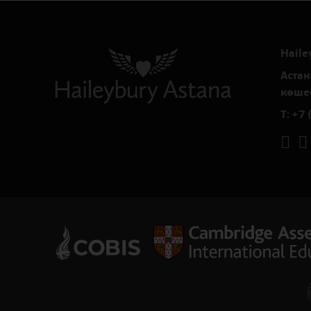
Haile
Астан
көшес
T:
+7 