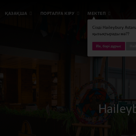
ҚАЗАҚША
ПОРТАЛҒА КІРУ
МЕКТЕП
Сізді Haileybury Asta
қызықтырады ма??
Ия, бәрі дұрыс
Hai
Hailey