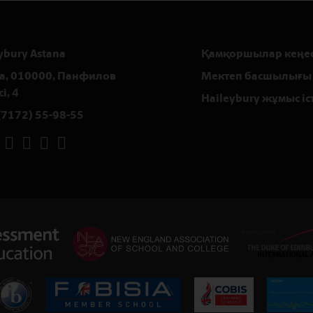
ybury Astana
Қамқоршылар кеңес
а, 010000, Панфилов
Мектеп басшылығы
і, 4
Haileybury жұмыс іс
(7172) 55-98-55