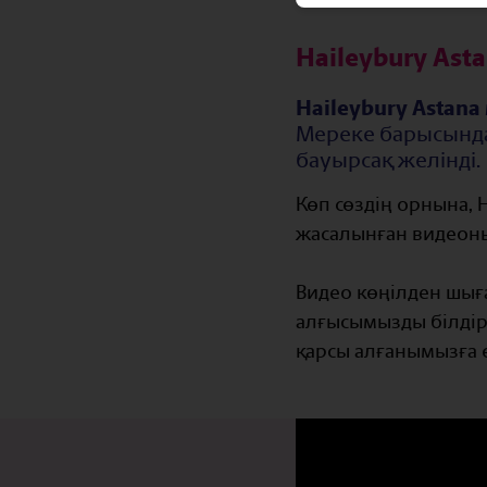
Haileybury As
Haileybury Astan
Мереке барысында 
бауырсақ желінді.
Көп сөздің орнына, 
жасалынған видеоны
Видео көңілден шыға
алғысымызды білдір
қарсы алғанымызға 