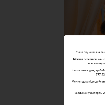
Жаңа оқу жылына дайы
Мектеп ресепшені
жән
осы кезеңде
Кез келген сұрақтар бо
777 52
Мектеп дүкені де дүйсен
Барлық оқушыларды
2