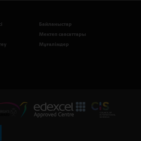
і
Байланыстар
Мектеп саясаттары
теу
Мұғалімдер