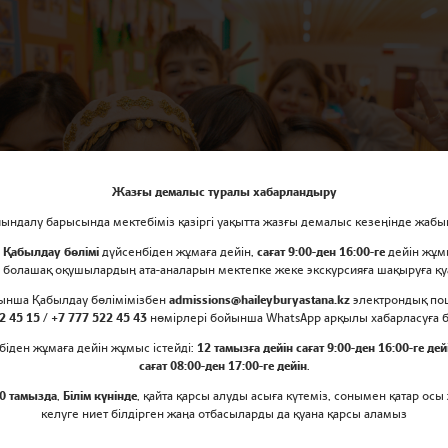
Жазғы демалыс туралы хабарландыру
ндалу барысында мектебіміз қазіргі уақытта жазғы демалыс кезеңінде жабы
е
Қабылдау бөлімі
дүйсенбіден жұмаға дейін,
сағат 9:00-ден 16:00-ге
дейін жұм
 болашақ оқушылардың ата-аналарын мектепке жеке экскурсияға шақыруға 
йынша Қабылдау бөлімімізбен
admissions@haileyburyastana.kz
электрондық по
2 45 15 / +7 777 522 45 43
нөмірлері бойынша WhatsApp арқылы хабарласуға 
біден жұмаға дейін жұмыс істейді:
12 тамызға дейін сағат 9:00-ден 16:00-ге дей
сағат 08:00-ден 17:00-ге дейін
.
0 тамызда
,
Білім күнінде
, қайта қарсы алуды асыға күтеміз, сонымен қатар осы
келуге ниет білдірген жаңа отбасыларды да қуана қарсы аламыз