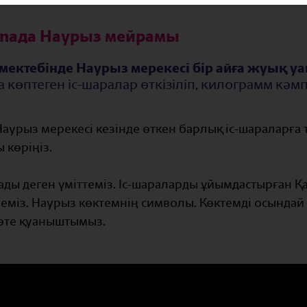
tanaдa Наурыз мейрамы
a мектебінде Наурыз мерекесі бір айға жуық у
көптеген іс-шаралар өткізіліп, килограмм кәм
Наурыз мерекесі кезінде өткен барлық іс-шараларға
 көріңіз.
ды деген үміттеміз. Іс-шараларды ұйымдастырған Қаз
еміз. Наурыз көктемнің символы. Көктемді осындай
өте қуаныштымыз.