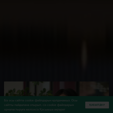
Біз осы сайтта cookie файлдарын қолданамыз. Осы
сайтты пайдалана отырып, сіз cookie файлдарын
ҚАБЫЛДАУ
орналастыруға келісесіз
Қосымша ақпарат