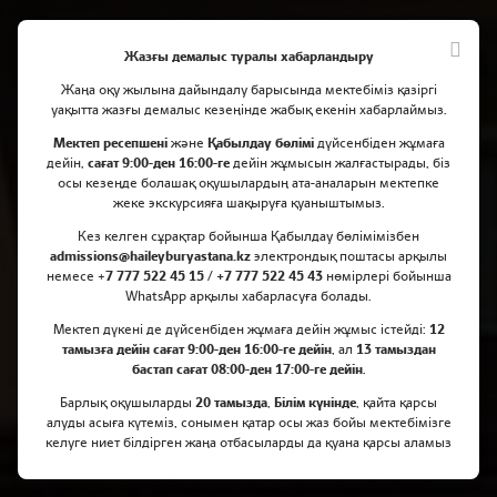
Жазғы демалыс туралы хабарландыру
Жаңа оқу жылына дайындалу барысында мектебіміз қазіргі
уақытта жазғы демалыс кезеңінде жабық екенін хабарлаймыз.
Мектеп ресепшені
және
Қабылдау бөлімі
дүйсенбіден жұмаға
дейін,
сағат 9:00-ден 16:00-ге
дейін жұмысын жалғастырады, біз
осы кезеңде болашақ оқушылардың ата-аналарын мектепке
Университеттердің
жеке экскурсияға шақыруға қуаныштымыз.
Шақырулары | York, Lancaster,
Кез келген сұрақтар бойынша Қабылдау бөлімімізбен
Southampton and Queen Mary
admissions@haileyburyastana.kz
электрондық поштасы арқылы
немесе +
7 777 522 45 15 / +7 777 522 45 43
нөмірлері бойынша
University of London
WhatsApp арқылы хабарласуға болады.
Мектеп дүкені де дүйсенбіден жұмаға дейін жұмыс істейді:
12
тамызға дейін сағат 9:00-ден 16:00-ге дейін
, ал
13 тамыздан
бастап сағат 08:00-ден 17:00-ге дейін
.
Барлық оқушыларды
20 тамызда
,
Білім күнінде
, қайта қарсы
алуды асыға күтеміз, сонымен қатар осы жаз бойы мектебімізге
келуге ниет білдірген жаңа отбасыларды да қуана қарсы аламыз