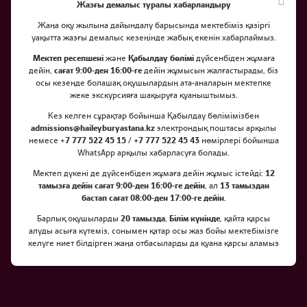
Жазғы демалыс туралы хабарландыру
Жаңа оқу жылына дайындалу барысында мектебіміз қазіргі
уақытта жазғы демалыс кезеңінде жабық екенін хабарлаймыз.
Мектеп ресепшені
және
Қабылдау бөлімі
дүйсенбіден жұмаға
дейін,
сағат 9:00-ден 16:00-ге
дейін жұмысын жалғастырады, біз
осы кезеңде болашақ оқушылардың ата-аналарын мектепке
жеке экскурсияға шақыруға қуаныштымыз.
Дүниежүзілік кітап күніне
Кез келген сұрақтар бойынша Қабылдау бөлімімізбен
admissions@haileyburyastana.kz
арналған шеру
электрондық поштасы арқылы
немесе +
7 777 522 45 15 / +7 777 522 45 43
нөмірлері бойынша
WhatsApp арқылы хабарласуға болады.
Мектеп дүкені де дүйсенбіден жұмаға дейін жұмыс істейді:
12
тамызға дейін сағат 9:00-ден 16:00-ге дейін
, ал
13 тамыздан
бастап сағат 08:00-ден 17:00-ге дейін
.
Барлық оқушыларды
20 тамызда
,
Білім күнінде
, қайта қарсы
алуды асыға күтеміз, сонымен қатар осы жаз бойы мектебімізге
келуге ниет білдірген жаңа отбасыларды да қуана қарсы аламыз