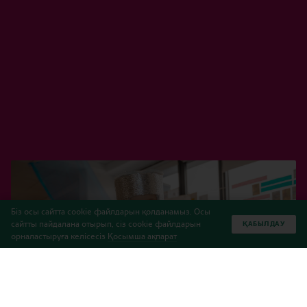
Біз осы сайтта cookie файлдарын қолданамыз. Осы
сайтты пайдалана отырып, сіз cookie файлдарын
ҚАБЫЛДАУ
орналастыруға келісесіз
Қосымша ақпарат