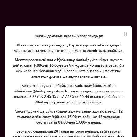
Жазғы демалыс туралы хабарландыру
Жаңа оқу жылына дайындалу барысында мектебіміз қазіргі
уақытта жазғы демалыс кезеңінде жабық екенін хабарлаймыз.
Мектеп ресепшені
және
Қабылдау бөлімі
дүйсенбіден жұмаға
дейін,
сағат 9:00-ден 16:00-ге
дейін жұмысын жалғастырады, біз
DeepSeekers командасы
осы кезеңде болашақ оқушылардың ата-аналарын мектепке
Хьюстон қаласында өткен FIRST
жеке экскурсияға шақыруға қуаныштымыз.
Кез келген сұрақтар бойынша Қабылдау бөлімімізбен
LEGO League World Festival
admissions@haileyburyastana.kz
электрондық поштасы арқылы
жарысында ең беделді
немесе +
7 777 522 45 15 / +7 777 522 45 43
нөмірлері бойынша
WhatsApp арқылы хабарласуға болады.
марапаттардың бірі
Мектеп дүкені де дүйсенбіден жұмаға дейін жұмыс істейді:
12
тамызға дейін сағат 9:00-ден 16:00-ге дейін
, ал
13 тамыздан
бастап сағат 08:00-ден 17:00-ге дейін
.
Барлық оқушыларды
20 тамызда
,
Білім күнінде
, қайта қарсы