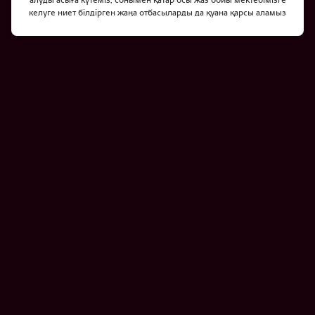
алуды асыға күтеміз, сонымен қатар осы жаз бойы мектебімізге
келуге ниет білдірген жаңа отбасыларды да қуана қарсы аламыз