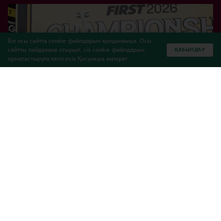
Біз осы сайтта cookie файлдарын қолданамыз. Осы
сайтты пайдалана отырып, сіз cookie файлдарын
ҚАБЫЛДАУ
орналастыруға келісесіз
Қосымша ақпарат