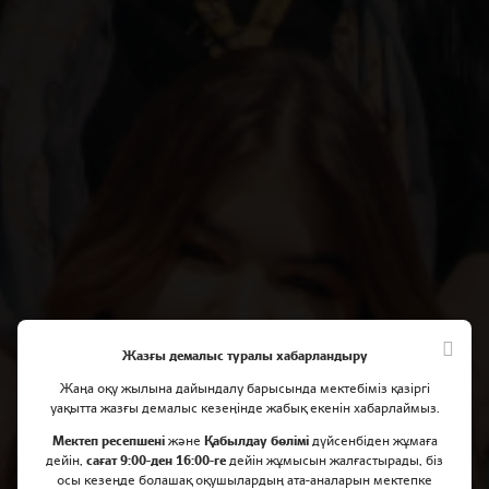
Жазғы демалыс туралы хабарландыру
Жаңа оқу жылына дайындалу барысында мектебіміз қазіргі
уақытта жазғы демалыс кезеңінде жабық екенін хабарлаймыз.
Мектеп ресепшені
және
Қабылдау бөлімі
дүйсенбіден жұмаға
дейін,
сағат 9:00-ден 16:00-ге
дейін жұмысын жалғастырады, біз
осы кезеңде болашақ оқушылардың ата-аналарын мектепке