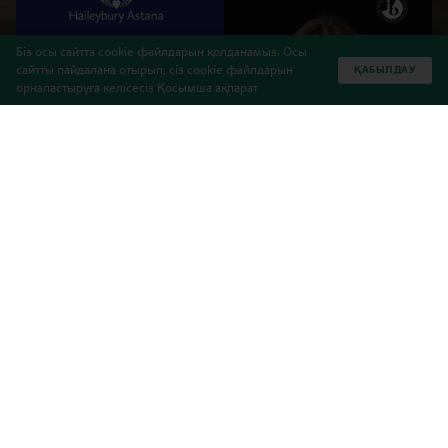
Біз осы сайтта cookie файлдарын қолданамыз. Осы
сайтты пайдалана отырып, сіз cookie файлдарын
ҚАБЫЛДАУ
орналастыруға келісесіз
Қосымша ақпарат