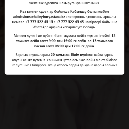
Haileybury Astana мектебінің
жеке экскурсияға шақыруға қуаныштымыз.
Кез келген сұрақтар бойынша Қабылдау бөлімімізбен
оқушысы Британдық Колумбия
admissions@haileyburyastana.kz
электрондық поштасы арқылы
университетіне қабылданды
немесе +
7 777 522 45 15 / +7 777 522 45 43
нөмірлері бойынша
WhatsApp арқылы хабарласуға болады.
Мектеп дүкені де дүйсенбіден жұмаға дейін жұмыс істейді:
12
тамызға дейін сағат 9:00-ден 16:00-ге дейін
, ал
13 тамыздан
бастап сағат 08:00-ден 17:00-ге дейін
.
Барлық оқушыларды
20 тамызда
,
Білім күнінде
, қайта қарсы
алуды асыға күтеміз, сонымен қатар осы жаз бойы мектебімізге
келуге ниет білдірген жаңа отбасыларды да қуана қарсы аламыз