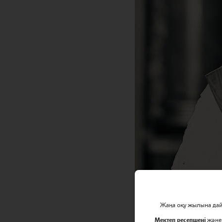
Жаңа оқу жылына дайы
Мектеп ресепшені
жән