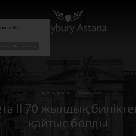
na мектебі
leybury Almaty-ға өту
Haileybury Astana
/
Жаңалықтар
а II 70 жылдық билікте
қайтыс болды