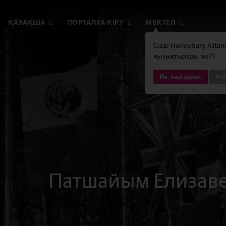
ҚАЗАҚША
ПОРТАЛҒА КІРУ
МЕКТЕП
Сізді Haileybury Asta
қызықтырады ма??
Ия, бәрі дұрыс
Hai
Патшайым Елизавет