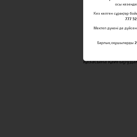
осы кезеңде
Британ қоғамда
Кез келген сұрақтар бо
777 52
мектебінің қыз
Мектеп дүкені де дүйсен
Мәртебелі Коро
Барлық оқушыларды
2
Таңғажайып өмірі м
мақтан тұтамыз. Он
қазасына қайғыруда