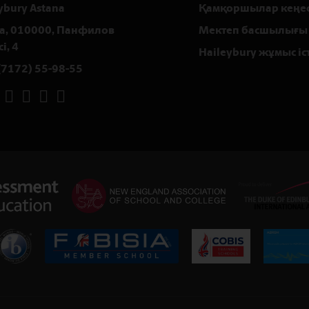
ybury Astana
Қамқоршылар кеңес
а, 010000, Панфилов
Мектеп басшылығы
і, 4
Haileybury жұмыс іс
(7172) 55-98-55