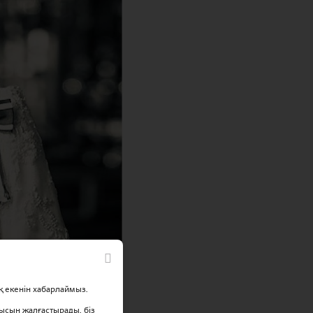
қ екенін хабарлаймыз.
ысын жалғастырады, біз