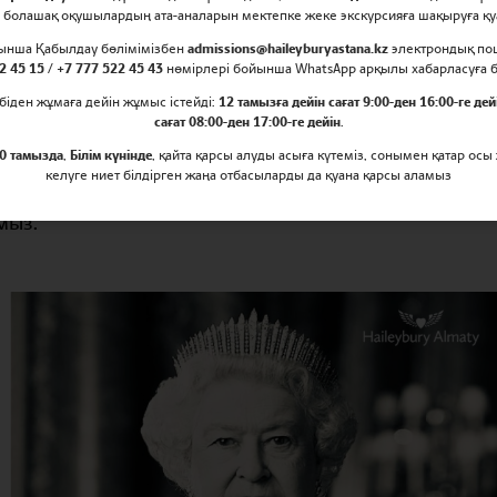
 болашақ оқушылардың ата-аналарын мектепке жеке экскурсияға шақыруға 
стығы, Haileybury Almaty және Haileybur
йынша Қабылдау бөлімімізбен
admissions@haileyburyastana.kz
электрондық по
2 45 15 / +7 777 522 45 43
нөмірлері бойынша WhatsApp арқылы хабарласуға 
меткерлері, ата-аналары мен оқушылар
біден жұмаға дейін жұмыс істейді:
12 тамызға дейін сағат 9:00-ден 16:00-ге дей
лева II Елизаветаның отбасына көңіл а
сағат 08:00-ден 17:00-ге дейін
.
0 тамызда
,
Білім күнінде
, қайта қарсы алуды асыға күтеміз, сонымен қатар осы
ен екі ғасыр бойы қызмет пен көшбасшылықты айқын
келуге ниет білдірген жаңа отбасыларды да қуана қарсы аламыз
ың басшылығымен әлемде керемет өзгерістер болды
мыз.