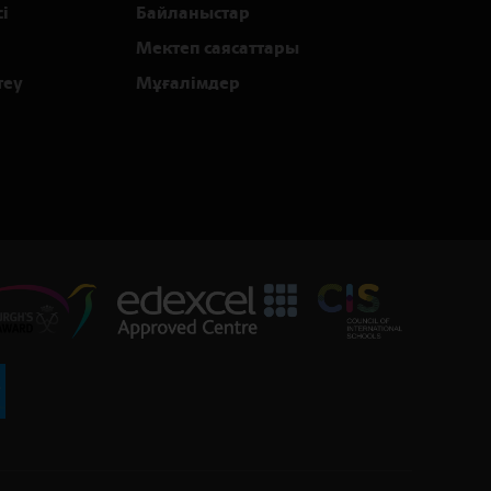
і
Байланыстар
Мектеп саясаттары
теу
Мұғалімдер