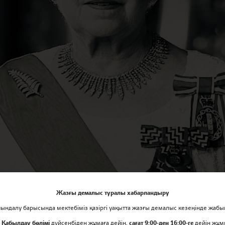
Жазғы демалыс туралы хабарландыру
ндалу барысында мектебіміз қазіргі уақытта жазғы демалыс кезеңінде жабы
е
Қабылдау бөлімі
дүйсенбіден жұмаға дейін,
сағат 9:00-ден 16:00-ге
дейін жұм