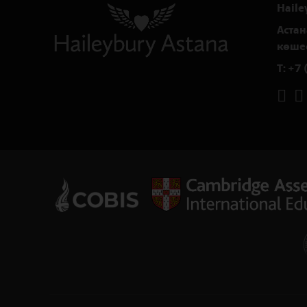
Haile
Астан
көшес
T:
+7 