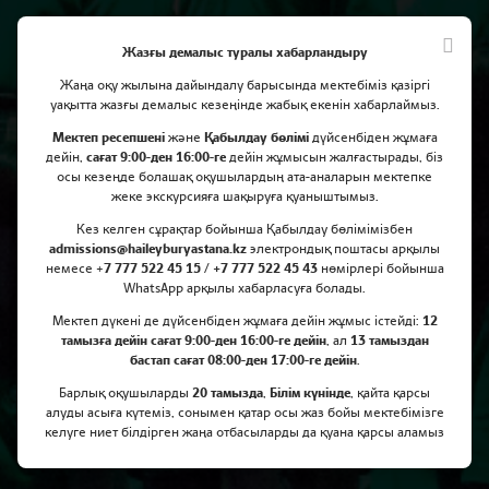
Жазғы демалыс туралы хабарландыру
Жаңа оқу жылына дайындалу барысында мектебіміз қазіргі
уақытта жазғы демалыс кезеңінде жабық екенін хабарлаймыз.
Мектеп ресепшені
және
Қабылдау бөлімі
дүйсенбіден жұмаға
дейін,
сағат 9:00-ден 16:00-ге
дейін жұмысын жалғастырады, біз
осы кезеңде болашақ оқушылардың ата-аналарын мектепке
жеке экскурсияға шақыруға қуаныштымыз.
Үйлер арасындағы University
Кез келген сұрақтар бойынша Қабылдау бөлімімізбен
admissions@haileyburyastana.kz
Challenge сайысы
электрондық поштасы арқылы
немесе +
7 777 522 45 15 / +7 777 522 45 43
нөмірлері бойынша
WhatsApp арқылы хабарласуға болады.
Мектеп дүкені де дүйсенбіден жұмаға дейін жұмыс істейді:
12
тамызға дейін сағат 9:00-ден 16:00-ге дейін
, ал
13 тамыздан
бастап сағат 08:00-ден 17:00-ге дейін
.
Барлық оқушыларды
20 тамызда
,
Білім күнінде
, қайта қарсы
алуды асыға күтеміз, сонымен қатар осы жаз бойы мектебімізге
келуге ниет білдірген жаңа отбасыларды да қуана қарсы аламыз