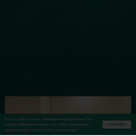
Біз осы сайтта cookie файлдарын қолданамыз. Осы
сайтты пайдалана отырып, сіз cookie файлдарын
ҚАБЫЛДАУ
орналастыруға келісесіз
Қосымша ақпарат