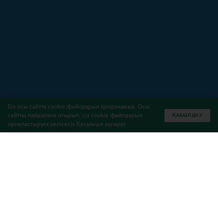
Біз осы сайтта cookie файлдарын қолданамыз. Осы
сайтты пайдалана отырып, сіз cookie файлдарын
ҚАБЫЛДАУ
орналастыруға келісесіз
Қосымша ақпарат
Беттер
2025 A-Level емтихан және жоғары оқу
орындарына түсу нәтижелері