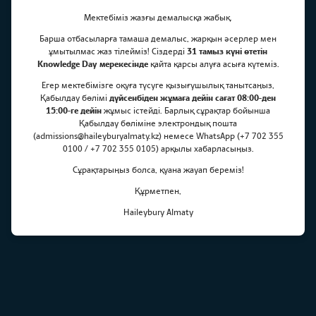
Мектебіміз жазғы демалысқа жабық.
Барша отбасыларға тамаша демалыс, жарқын әсерлер мен
ұмытылмас жаз тілейміз! Сіздерді
31 тамыз күні өтетін
Knowledge Day мерекесінде
қайта қарсы алуға асыға күтеміз.
Егер мектебімізге оқуға түсуге қызығушылық танытсаңыз,
Іздеу
Қабылдау бөлімі
дүйсенбіден жұмаға дейін сағат 08:00-ден
15:00-ге дейін
жұмыс істейді. Барлық сұрақтар бойынша
Қабылдау бөліміне электрондық пошта
(admissions@haileyburyalmaty.kz) немесе WhatsApp (+7 702 355
0100 / +7 702 355 0105) арқылы хабарласыңыз.
Сұрақтарыңыз болса, қуана жауап береміз!
Құрметпен,
Haileybury Almaty